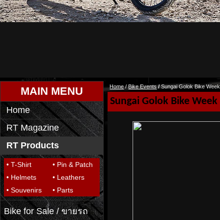
Home
/
Bike Events
/
Sungai Golok Bike Week
MAIN MENU
Sungai Golok Bike Week
Home
RT Magazine
RT Products
• T-Shirt
• Pin & Patch
• Helmets
• Leathers
• Souvenirs
• Parts
Bike for Sale / ขายรถ