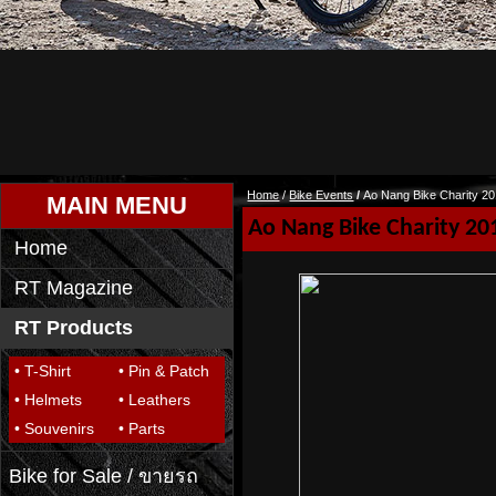
Home
/
Bike Events
/
Ao Nang Bike Charity 2
MAIN MENU
Ao Nang Bike Charity 20
Home
RT Magazine
RT Products
• T-Shirt
• Pin & Patch
• Helmets
• Leathers
• Souvenirs
• Parts
Bike for Sale / ขายรถ